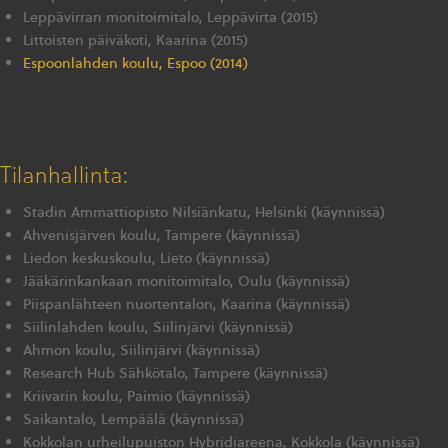
Leppävirran monitoimitalo, Leppävirta (2015)
Littoisten päiväkoti, Kaarina (2015)
Espoonlahden koulu, Espoo (2014)
Tilanhallinta:
Stadin Ammattiopisto Nilsiänkatu, Helsinki (käynnissä)
Ahvenisjärven koulu, Tampere (käynnissä)
Liedon keskuskoulu, Lieto (käynnissä)
Jääkärinkankaan monitoimitalo, Oulu (käynnissä)
Piispanlähteen nuortentalon, Kaarina (käynnissä)
Siilinlahden koulu, Siilinjärvi (käynnissä)
Ahmon koulu, Siilinjärvi (käynnissä)
Research Hub Sähkötalo, Tampere (käynnissä)
Kriivarin koulu, Paimio (käynnissä)
Saikantalo, Lempäälä (käynnissä)
Kokkolan urheilupuiston Hybridiareena, Kokkola (käynnissä)