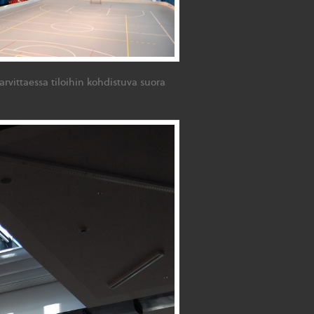
arvittaessa tiloihin kohdistuva suora