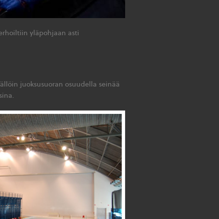
erhoiltiin yläpohjaan asti
Tällöin juoksusuoran osuudella seinää
sina.