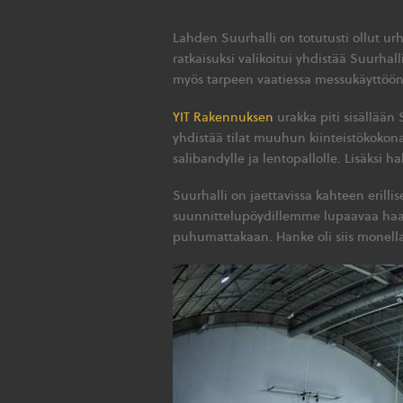
Lahden Suurhalli on totutusti ollut urh
ratkaisuksi valikoitui yhdistää Suurhal
myös tarpeen vaatiessa messukäyttöön. 
YIT Rakennuksen
urakka piti sisällään 
yhdistää tilat muuhun kiinteistökokonai
salibandylle ja lentopallolle. Lisäksi h
Suurhalli on jaettavissa kahteen erill
suunnittelupöydillemme lupaavaa haas
puhumattakaan. Hanke oli siis monella