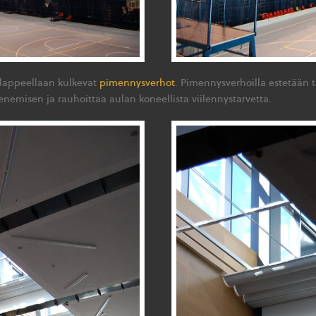
 lappeellaan kulkevat
pimennysverhot
. Pimennysverhoilla estetään t
enemisen ja rauhoittaa aulan koneellista viilennystarvetta.