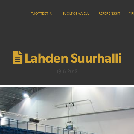
TUOTTEET
HUOLTOPALVELU
REFERENSSIT
YR
Lahden Suurhalli
19.6.2013