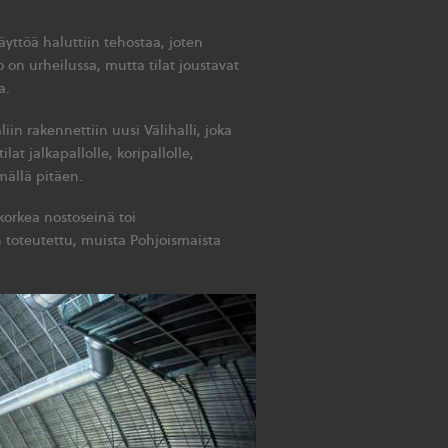
äyttöä haluttiin tehostaa, joten
o on urheilussa, mutta tilat joustavat
a.
in rakennettiin uusi Välihalli, joka
at jalkapallolle, koripallolle,
lmällä pitäen.
 korkea nostoseinä toi
toteutettu, muista Pohjoismaista