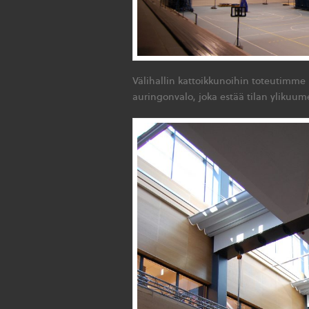
Välihallin kattoikkunoihin toteutimme
auringonvalo, joka estää tilan ylikuum