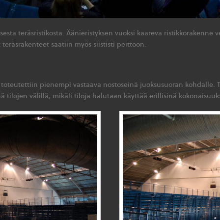
esta teräsristikosta. Äänieristyksen vuoksi kaareva ristikkorakenne v
teräsrakenteet saatiin myös siististi peittoon.
 toteutettiin pienempi vastaava nostoseinä juoksusuoran kohdalle. 
tilojen välillä, mikäli tiloja halutaan käyttää erillisinä kokonaisuuk