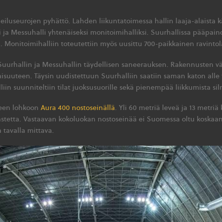
eiluseurojen pyhättö. Lahden liikuntatoimessa hallin laaja-alaista k
li ja Messuhalli yhtenäiseksi monitoimihalliksi. Suurhallissa pääpain
Monitoimihalliin toteutettiin myös uusittu 700-paikkainen ravintol
Suurhallin ja Messuhallin täydellisen saneerauksen. Rakennusten väli
suuteen. Täysin uudistettuun Suurhalliin saatiin saman katon alle til
alliin suunniteltiin tilat juoksusuorille sekä pienempää liikkumista si
iseen lohkoon
Aura 400 nostoseinällä
. Yli 60 metriä leveä ja 13 metriä
tetta. Vastaavan kokoluokan nostoseinää ei Suomessa oltu koskaan 
 tavalla mittava.