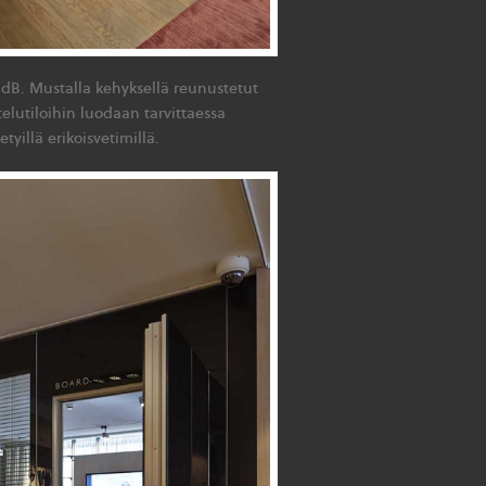
1 dB. Mustalla kehyksellä reunustetut
ttelutiloihin luodaan tarvittaessa
tyillä erikoisvetimillä.