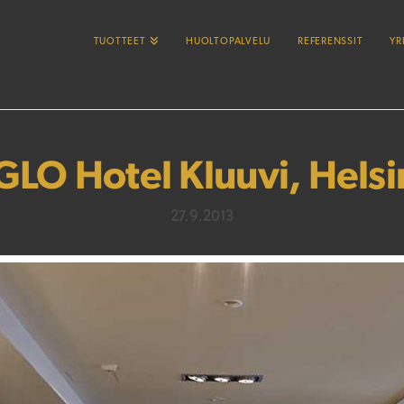
TUOTTEET
HUOLTOPALVELU
REFERENSSIT
YR
GLO Hotel Kluuvi, Helsi
27.9.2013