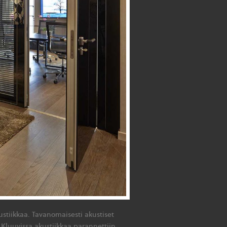
kustiikkaa. Tavanomaisesti akustiset
l Kluuvissa akustiikkaa parannettiin