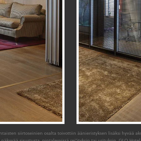
taisten siirtoseinien osalta toivottiin äänieristyksen lisäksi hyvää a
 näkyvää sisustusta, pintalevyissä rei’ityksin tai urituksin. GLO Hote