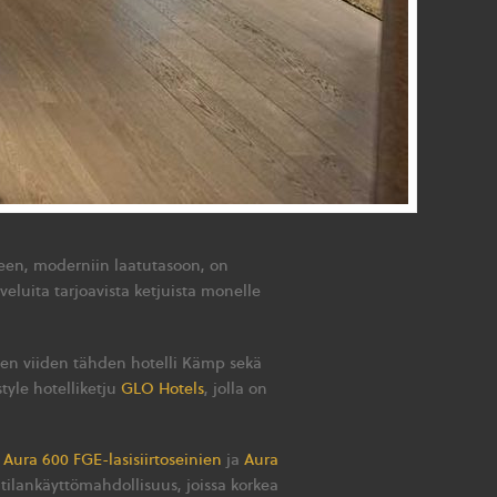
seen, moderniin laatutasoon, on
veluita tarjoavista ketjuista monelle
inen viiden tähden hotelli Kämp sekä
tyle hotelliketju
GLO Hotels
, jolla on
a
Aura 600 FGE-lasisiirtoseinien
ja
Aura
ilankäyttömahdollisuus, joissa korkea