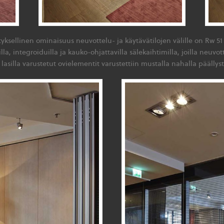
tyksellinen ominaisuus neuvottelu- ja käytävätilojen välille on Rw 5
lla, integroiduilla ja kauko-ohjattavilla sälekaihtimilla, joilla neuvo
 lasilla varustetut ovielementit varustettiin mustalla nahalla päällyste