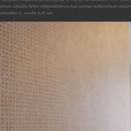
uuttuu silmälle lähes näkymättömiin kun pintaa tarkastellaan etääm
ioluokka D, arvolla 0,45 aw.