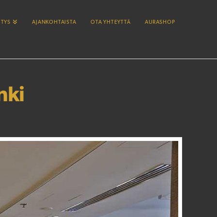
ITYS
AJANKOHTAISTA
OTA YHTEYTTÄ
AURASHOP
nki