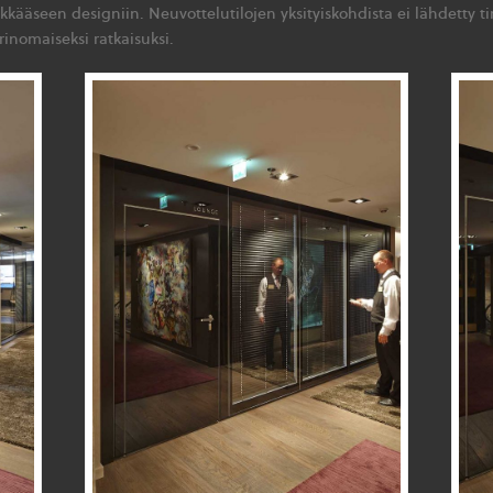
kkääseen designiin. Neuvottelutilojen yksityiskohdista ei lähdetty ti
rinomaiseksi ratkaisuksi.