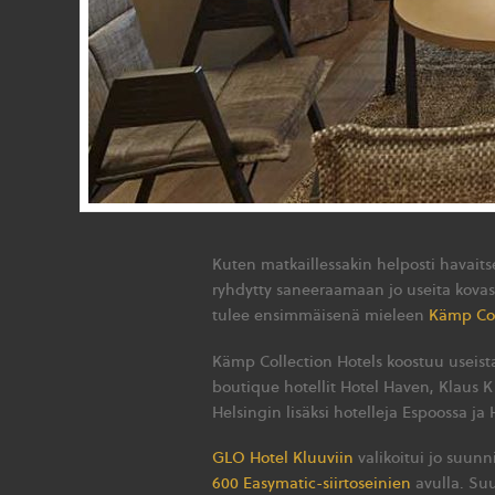
Kuten matkaillessakin helposti havait
ryhdytty saneeraamaan jo useita kovassa
tulee ensimmäisenä mieleen
Kämp Col
Kämp Collection Hotels koostuu useista
boutique hotellit Hotel Haven, Klaus K
Helsingin lisäksi hotelleja Espoossa ja
GLO Hotel Kluuviin
valikoitui jo suunn
600 Easymatic-siirtoseinien
avulla. Suu