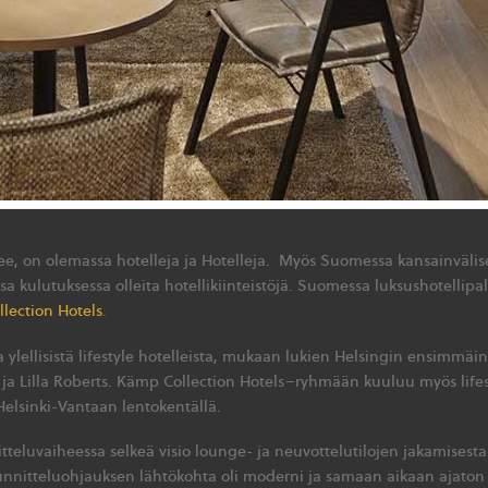
see, on olemassa hotelleja ja Hotelleja. Myös Suomessa kansainväli
 kulutuksessa olleita hotellikiinteistöjä. Suomessa luksushotellipal
lection Hotels
.
 ylellisistä lifestyle hotelleista, mukaan lukien Helsingin ensimmä
 ja Lilla Roberts. Kämp Collection Hotels–ryhmään kuuluu myös lifes
 Helsinki-Vantaan lentokentällä.
itteluvaiheessa selkeä visio lounge- ja neuvottelutilojen jakamisest
nnitteluohjauksen lähtökohta oli moderni ja samaan aikaan ajaton t