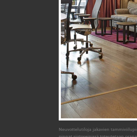
Neuvottelutiloja jakavien tammiviilupin
pinnat siirtoseinissä toteutetaan osana