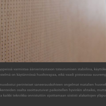
ypeissä varmistaa äänieristystason toteutumisen stabiilina, käyttöker
rjestelmä on käytännössä huoltovapaa, eikä vaadi pistorasiaa suure
muodostui perinteiset saneerauskohteen ongelmat matalien huoneko
akenteiden osalta osoittautuivat paikoitellen hyvinkin ahtaiksi, mut
la kaikki tekniikka onnistuttiin sijoittamaan siististi alakattojen yläpu