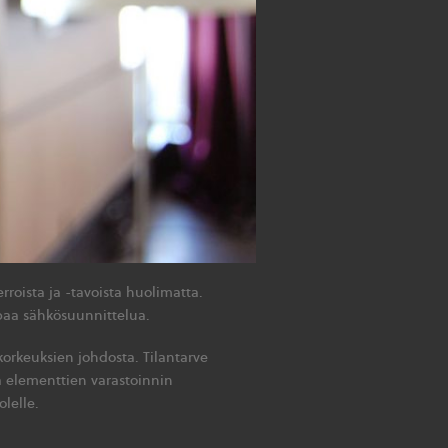
roista ja -tavoista huolimatta.
mpaa sähkösuunnittelua.
rkeuksien johdosta. Tilantarve
ta elementtien varastoinnin
olelle.