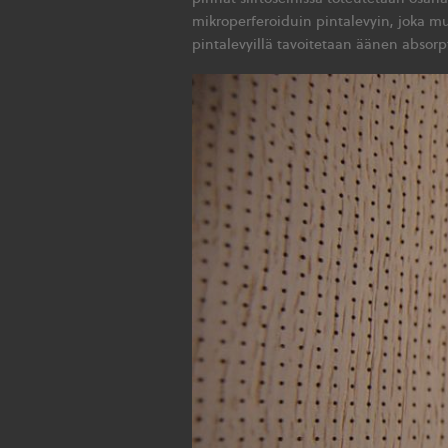
mikroperferoiduin pintalevyin, joka m
pintalevyillä tavoitetaan äänen absorpt