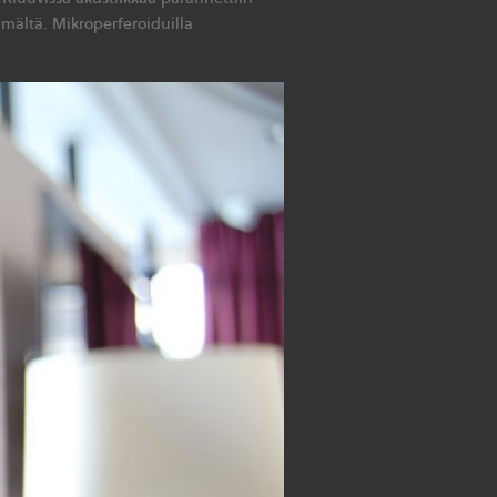
mältä. Mikroperferoiduilla