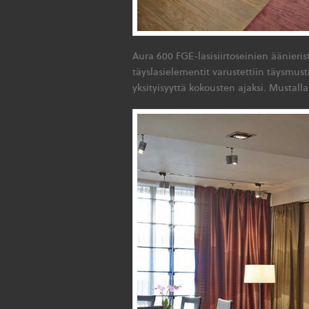
Aura 600 FGE-lasisiirtoseinien äänieris
täyslasielementit varustettiin täysmusti
yksityisyyttä kokousten ajaksi. Mustalla