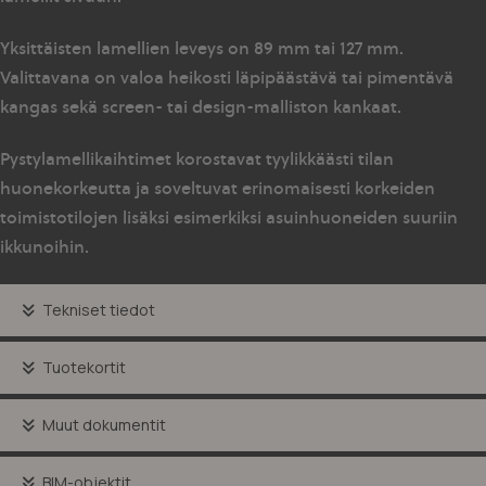
Yksittäisten lamellien leveys on 89 mm tai 127 mm.
Valittavana on valoa heikosti läpipäästävä tai pimentävä
kangas sekä screen- tai design-malliston kankaat.
Pystylamellikaihtimet korostavat tyylikkäästi tilan
huonekorkeutta ja soveltuvat erinomaisesti korkeiden
toimistotilojen lisäksi esimerkiksi asuinhuoneiden suuriin
ikkunoihin.
Tekniset tiedot
Tuotekortit
Muut dokumentit
BIM-objektit