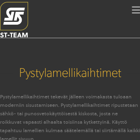
Pystylamellikaihtimet
Pystylamellikaihtimet tekevät jälleen voimakasta tuloaan
moderniin sisustamiseen. Pystylamellikaihtimet ripustetaan
sähkö- tai punosvetokäyttöisestä kiskosta, josta ne
roikkuvat vapaasti alhaalta toisiinsa kytkettyinä. Käyttö
tapahtuu lamellien kulmaa säätelemällä tai siirtämällä kaikki
lamellit sivuun.