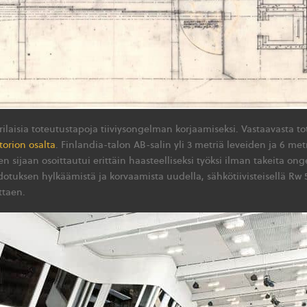
ilaisia toteutustapoja tiiviysongelman korjaamiseksi. Vastaavasta t
orion osalta
. Finlandia-talon AB-salin yli 3 metriä leveiden ja 6 me
 sijaan osoittautui erittäin haasteelliseksi työksi ilman takeita ong
otuksen hylkäämistä ja korvaamista uudella, sähkötiivisteisellä Rw
ttaen.