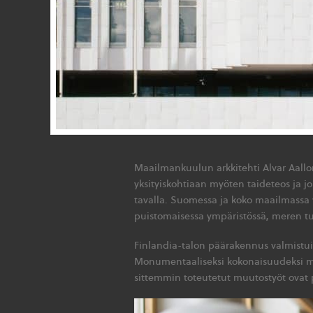
Maailmankuulun arkkitehti Alvar Aall
yksityiskohtiaan myöten taideteos ja jo
tavalla. Suomessa ja koko maailmassa v
puistomaisessa ympäristössä, meren t
Finlandia-talon päärakennus valmistui 
Monumentaaliseksi kokonaisuudeksi muo
sittemmin toteutetut muutostyöt ovat p