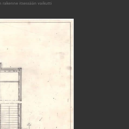
n rakenne itsessään vaikutti