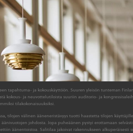
lleen tapahtuma- ja kokouskäyttöön. Suuren yleisön tunteman Finland
istä kokous- ja neuvottelutiloista suuriin auditorio- ja kongressisale
ommiksi tilakokonaisuuksiksi.
, tilojen välinen ääneneristävyys tuotti haastetta tilojen käyttäjille
en äänivuotojen johdosta. Jopa puheäänen pystyi erottamaan selvästi
äytettiin äänentoistoa. Salitilaa jakoivat rakennukseen alkuperäisesti