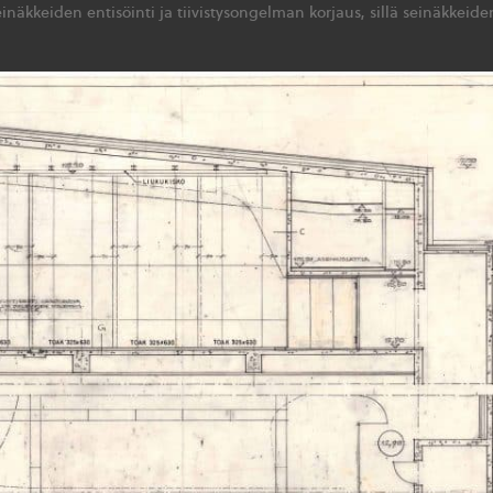
inäkkeiden entisöinti ja tiivistysongelman korjaus, sillä seinäkkeide