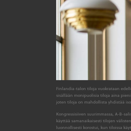
Finlandia-talon tiloja vuokrataan ede
sisällään monipuolisia tiloja aina pien
joten tiloja on mahdollista yhdistää is
Kongressisiiven suurimmassa, A-B-salissa
käyttää samanaikaisesti tilojen välist
luonnollisesti korostui, kun tiloissa k