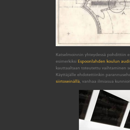
Katselmoinnin yhteydessä pohdittiin er
esimerkiksi
Espoonlahden koulun audit
kauttaaltaan toteutettu vaihtaminen sen
Käyttäjälle ehdotettiinkin parannusehd
siirtoseinällä
, vanhaa ilmiasua kunnioi