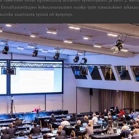
nnaltasovittujen kokousvarausten vuoksi työn toteutuksen aikataul
kuinka vaativasta työstä oli kysymys.