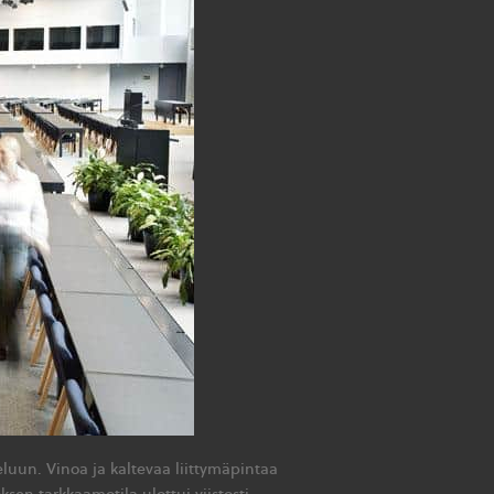
uun. Vinoa ja kaltevaa liittymäpintaa
oksen tarkkaamotila ulottui viistosti