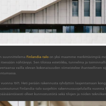
on suunnittelema
Finlandia-talo
on yksi maamme merkittävimpiä mode
 itsessään nähtävyys. Sen tiloissa estetiikka, tunnelma ja toiminnall
ertaansa vailla olevan kokonaisuuden viimeistelee ihanteellinen sij
untumassa.
vuonna 1971. Heti perään rakennusta ryhdyttiin laajentamaan kongres
toutunut Finlandia-talo suojeltiin rakennussuojelulailla vuonna 19
ääsääntöisesti olleet kunnostustöitä sekä tilojen ja niiden tekniik