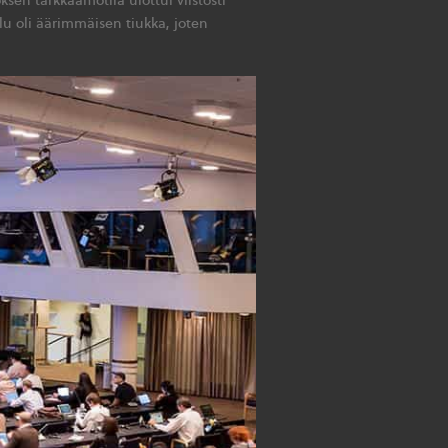
u oli äärimmäisen tiukka, joten