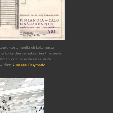
oteutuksesta meillä oli kokemusta
triä korkeiden seinäkkeiden tiivisteiden
elman varsinaisesta ratkaisusta.
 52 dB:n
Aura 600 Easymatic-