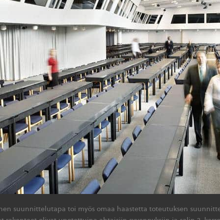
en suunnittelutapa toi myös omaa haastetta toteutuksen suunnittel
at rakenteet olivat upotettuina ahtaisiin syvennyksiin ja salin 2. kerr