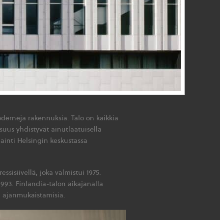
rneja rakennuksia. Talo on kaikkia
isuus yhdistyvät ainutlaatuisella
ainti Helsingin keskustassa
sisiivellä, joka valmistui 1975.
93. Finlandia-talon aikajanalla
an ajanmukaistamisia.