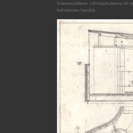
liukuseinäkkeet. Lähtöajatuksena oli se
kohtalaisen hyvältä.