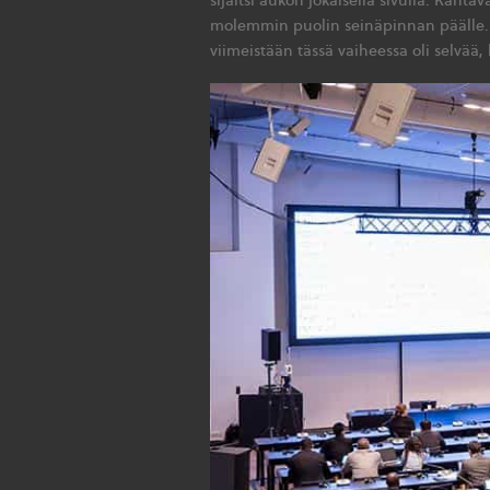
molemmin puolin seinäpinnan päälle. E
viimeistään tässä vaiheessa oli selvää, 