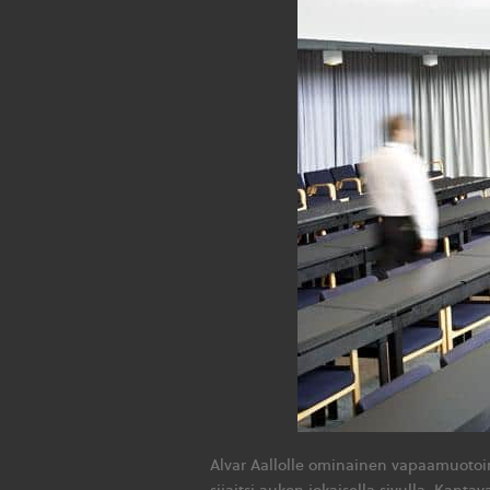
Alvar Aallolle ominainen vapaamuotoin
sijaitsi aukon jokaisella sivulla. Kantav