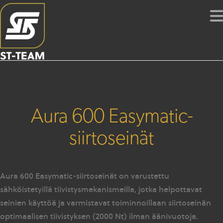
Aura 600 Easymatic-
siirtoseinät
Aura 600 Easymatic-siirtoseinät on varustettu
sähköistetyillä tiivistysmekanismeilla, jotka helpottavat
seinien käyttöä ja varmistavat toiminnoillaan siirtoseinän
optimaalisen tiivistyksen (2000 Nt) ilman äänivuotoja.