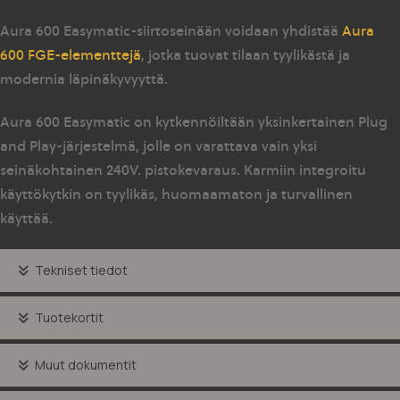
Aura 600 Easymatic-siirtoseinään voidaan yhdistää
Aura
600 FGE-elementtejä
, jotka tuovat tilaan tyylikästä ja
modernia läpinäkyvyyttä.
Aura 600 Easymatic on kytkennöiltään yksinkertainen Plug
and Play-järjestelmä, jolle on varattava vain yksi
seinäkohtainen 240V. pistokevaraus. Karmiin integroitu
käyttökytkin on tyylikäs, huomaamaton ja turvallinen
käyttää.
Tekniset tiedot
Tuotekortit
Muut dokumentit