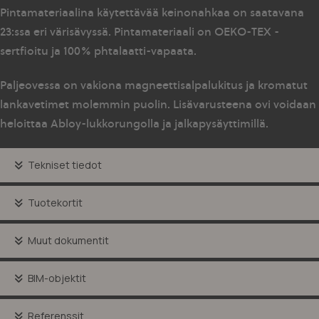
Pintamateriaalina käytettävää keinonahkaa on saatavana
23:ssa eri värisävyssä. Pintamateriaali on OEKO-TEX -
sertfioitu ja 100% phtalaatti-vapaata.
Paljeovessa on vakiona magneettisalpalukitus ja kromatut
lankavetimet molemmin puolin. Lisävarusteena ovi voidaan
heloittaa Abloy-lukkorungolla ja jalkapysäyttimillä.
Tekniset tiedot
Tuotekortit
Muut dokumentit
BIM-objektit
Referenssit