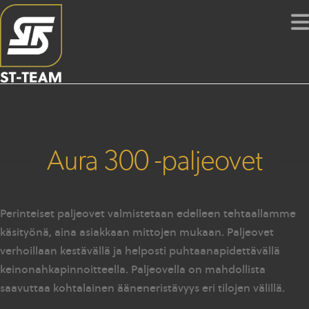
Aura 300 -paljeovet
Perinteiset paljeovet valmistetaan edelleen tehtaallamme
käsityönä, aina asiakkaan mittojen mukaan. Paljeovet
verhoillaan kestävällä ja helposti puhtaanapidettävällä
keinonahkapinnoitteella. Paljeovella on mahdollista
saavuttaa kohtalainen ääneneristävyys eri tilojen välillä.