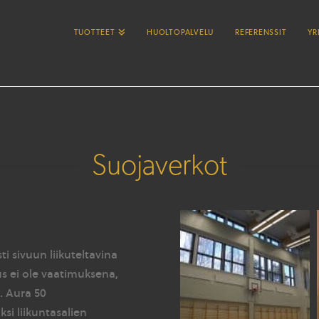
TUOTTEET
HUOLTOPALVELU
REFERENSSIT
YR
Suojaverkot
 sivuun liikuteltavina
us ei ole vaatimuksena,
. Aura 50
si liikuntasalien