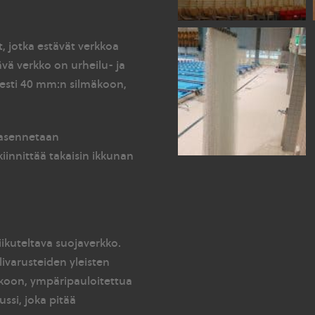
t, jotka estävät verkkoa
vä verkko on urheilu- ja
sesti 40 mm:n silmäkoon,
 asennetaan
kiinnittää takaisin ikkunan
iikuteltava suojaverkko.
livarusteiden yleisten
koon, ympäripauloitettua
si, joka pitää