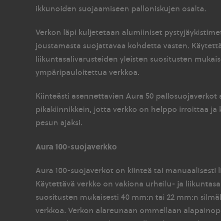
ikkunoiden suojaamiseen palloniskujen osalta.
Verkon läpi kuljetetaan alumiiniset pystyjäykistime
joustamasta suojattavaa kohdetta vasten. Käytettä
liikuntasalivarusteiden yleisten suositusten mukai
ympäripauloitettua verkkoa.
Kiinteästi asennettavien Aura 50 pallosuojaverkot
pikakiinnikkein, jotta verkko on helppo irroittaa ja 
pesun ajaksi.
Aura 100-suojaverkko
Aura 100-suojaverkot on kiinteä tai manuaalisesti l
Käytettävä verkko on vakiona urheilu- ja liikuntasa
suositusten mukaisesti 40 mm:n tai 22 mm:n silmä
verkkoa. Verkon alareunaan ommellaan alapainopus