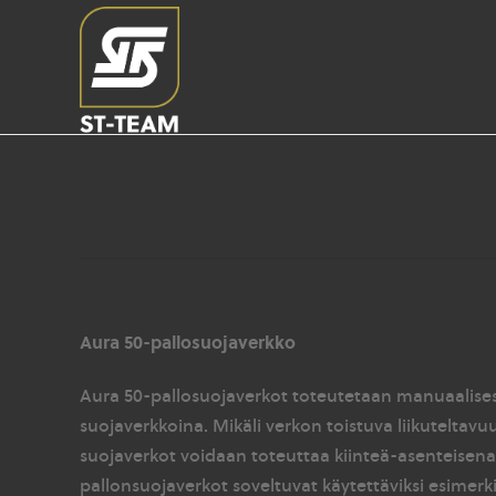
Aura 50-pallosuojaverkko
Aura 50-pallosuojaverkot toteutetaan manuaalisesti
suojaverkkoina. Mikäli verkon toistuva liikuteltavu
suojaverkot voidaan toteuttaa kiinteä-asenteisena
pallonsuojaverkot soveltuvat käytettäviksi esimerkik