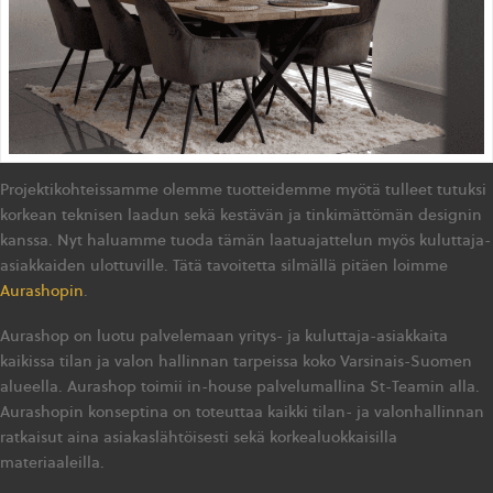
Projektikohteissamme olemme tuotteidemme myötä tulleet tutuksi
korkean teknisen laadun sekä kestävän ja tinkimättömän designin
kanssa. Nyt haluamme tuoda tämän laatuajattelun myös kuluttaja-
asiakkaiden ulottuville. Tätä tavoitetta silmällä pitäen loimme
Aurashopin
.
Aurashop on luotu palvelemaan yritys- ja kuluttaja-asiakkaita
kaikissa tilan ja valon hallinnan tarpeissa koko Varsinais-Suomen
alueella. Aurashop toimii in-house palvelumallina St-Teamin alla.
Aurashopin konseptina on toteuttaa kaikki tilan- ja valonhallinnan
ratkaisut aina asiakaslähtöisesti sekä korkealuokkaisilla
materiaaleilla.