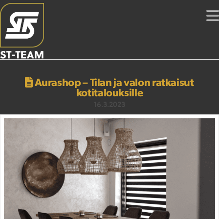
Aurashop – Tilan ja valon ratkaisut
kotitalouksille
16.3.2023