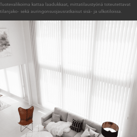
Tuotevalikoima kattaa laadukkaat, mittatilaustyönä toteutettavat
tilanjako- sekä auringonsuojausratkaisut sisä- ja ulkotiloissa.