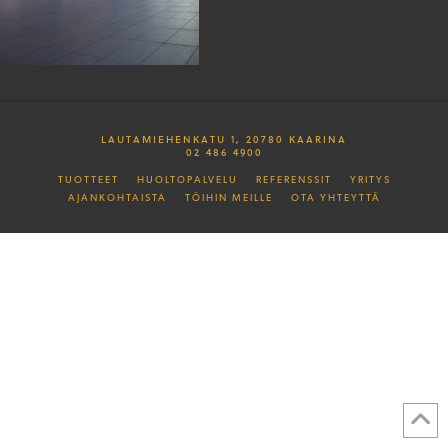
LAUTAMIEHENKATU 1, 20780 KAARINA
02 486 4900
TUOTTEET
HUOLTOPALVELU
REFERENSSIT
YRITYS
AJANKOHTAISTA
TÖIHIN MEILLE
OTA YHTEYTTÄ