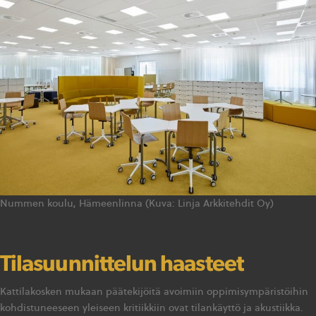
Nummen koulu, Hämeenlinna (Kuva: Linja Arkkitehdit Oy)
Tilasuunnittelun haasteet
Kattilakosken mukaan päätekijöitä avoimiin oppimisympäristöihin
kohdistuneeseen yleiseen kritiikkiin ovat tilankäyttö ja akustiikka.