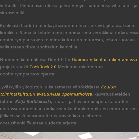
verhoilla. Pientä osaa tiloista jaettiin myös ääntä eristävillä taite- ja
siirtoseinillä.
Rohkeasti laadittu tilankäyttösuunnitelma sai käyttäjiltä osakseen
kritiikkiä. Samalla kohde toimi erinomaisena verrokkina tutkittaessa
oppimisympäristöjen toimintakulttuurin muutosta, johon suoraan
vaikutetaan tilasuunnittelun keinoilla.
Nummen koulu oli osa HundrED:n
Huomisen koulua rakentamassa
-
projektia sekä
CookBook 2.0
Modernin rakennetun
oppimisympäristön opasta.
Jyväskylän yliopiston julkaisemassa väitöskirjassa
Koulun
toimintakulttuuri avautuvissa oppimistiloissa
, kasvatustieteiden
Raija Kattilakoski
tohtori
, seurasi ja havainnoi opetusta uuden
opetussuunnitelman mukaiseen koulurakennukseen muuttamisen
jälkeen sekä haastatteli tutkittavan koulukohteen
opetushenkilökuntaa uudesta arjesta.