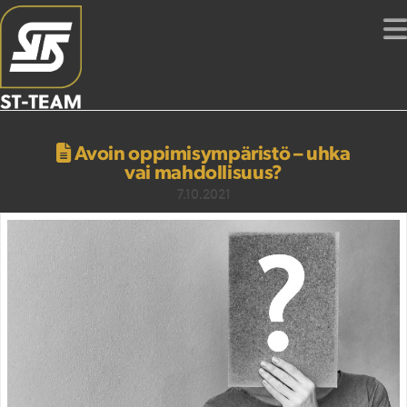
Avoin oppimisympäristö – uhka
vai mahdollisuus?
7.10.2021