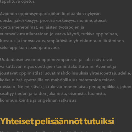
tapahtuva opetus.
Avoimiin oppimisympäristöihin liitetäänkin nykyisin
opiskelijakeskeisyys, prosessikeskeisyys, monimuotoiset
opetusmenetelmät, erilaisten työtapojen ja
vuorovaikutustilanteiden joustava käyttö, tutkiva oppiminen,
luovuus ja innostavuus, ympäröivään yhteiskuntaan liittäminen
sekä oppilaan itseohjautuvuus
Uudenlaiset avoimet oppimisympäristöt ja -tilat näyttävät
vaikuttavan myös opettajien toimintakulttuuriin. Avoimet ja
joustavat oppimistilat luovat mahdollisuuksia yhteisopettajuudelle,
koska niissä opettajilla on mahdollisuus mentoroida toinen
toisiaan. Ne edistävät ja tukevat monenlaista pedagogiikkaa, johon
sisältyy tiedon ja taidon jakamista, etsimistä, luomista,
kommunikointia ja ongelman ratkaisua
Yhteiset pelisäännöt tutuiksi