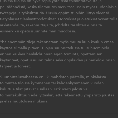
Uusissa tiloissa on hyvä sopia yhteisistä toimintatavoista ja
pelisäännöistä, koska tilamuutos merkitsee usein myös uudenlaisia
työtapoja ja työkulttuuria. Uusiin oppimistiloihin liittyy yleensä
tietynlaiset tilankäyttöodotukset. Odotukset ja oletukset voivat tulla
arkkitehdeiltä, rakennuttajalta, johdolta tai yhteiskunnalta
esimerkiksi opetussuunnitelman muodossa.
Yhä enemmän tiloja rakennetaan myös muuta kuin koulun omaa
käyttöä silmällä pitäen. Tilojen suunnittelussa tulisi huomioida
ennen kaikkea henkilökunnan arjen toiminta, opettamisen
käytänteet, opetussuunnitelma sekä oppilaiden ja henkilökunnan
tarpeet ja toiveet.
Suunnitteluvaiheessa on liki mahdoton päätellä, minkälaista
toimintaa tiloissa kymmenen tai kahdenkymmenen vuoden
kuluttua tilat pitävät sisällään. Jatkuvasti jalostuva
toimintakulttuuri edellyttääkin, että rakennettu ympäristö joustaa
ja elää muutoksen mukana.