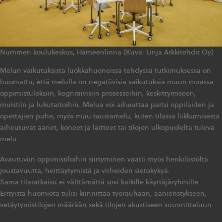
Nummen koulukeskus, Hämeenlinna (Kuva: Linja Arkkitehdit Oy)
Melun vaikutuksista luokkahuoneissa tehdyssä tutkimuksessa on
huomattu, että melulla on negatiivisia vaikutuksia muun muassa
oppimistuloksiin, kognitiivisiin prosesseihin, keskittymiseen,
muistiin ja lukutaitoihin. Melua voi aiheuttaa paitsi oppilaiden ja
opettajien puhe, myös muu taustamelu, kuten tilassa liikkumisesta
aiheutuvat äänet, koneet ja laitteet tai tilojen ulkopuolelta tuleva
melu.
Avautuviin oppimistiloihin siirtyminen vaatii myös henkilöstöltä
joustavuutta, heittäytymistä ja virheiden sietokykyä.
Sama tilaratkaisu ei välttämättä sovi kaikille käyttäjäryhmille.
Erityistä huomiota tulisi kiinnittää työrauhaan, äänieristykseen,
vetäytymistilojen määrään sekä tilojen akustiseen suunnitteluun.