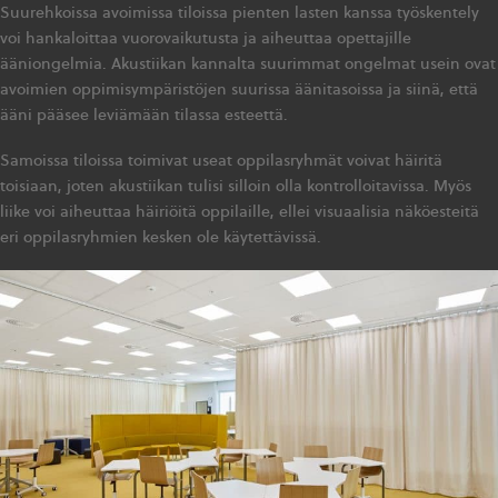
Suurehkoissa avoimissa tiloissa pienten lasten kanssa työskentely
voi hankaloittaa vuorovaikutusta ja aiheuttaa opettajille
ääniongelmia. Akustiikan kannalta suurimmat ongelmat usein ovat
avoimien oppimisympäristöjen suurissa äänitasoissa ja siinä, että
ääni pääsee leviämään tilassa esteettä.
Samoissa tiloissa toimivat useat oppilasryhmät voivat häiritä
toisiaan, joten akustiikan tulisi silloin olla kontrolloitavissa. Myös
liike voi aiheuttaa häiriöitä oppilaille, ellei visuaalisia näköesteitä
eri oppilasryhmien kesken ole käytettävissä.