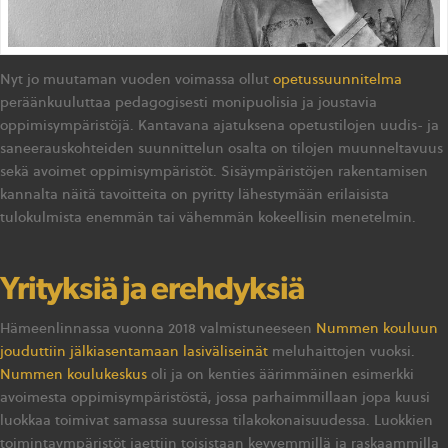
Nyt jo muutaman vuoden voimassa ollut
opetussuunnitelma
peräänkuuluttaa pedagogisesti monipuolisia ja joustavia
oppimisympäristöjä. Kantavana ajatuksena opetustilojen uudis- ja
saneerauskohteiden suunnittelun osalta on tilojen muunneltavuus
sekä avoimet oppimisympäristöt. Sisäympäristöjen rakentamisen
kannalta näitä tavoitteita on pyritty lähestymään erilaisista
tulokulmista enemmän tai vähemmän kokeellisin menetelmin.
Yrityksiä ja erehdyksiä
Hämeenlinnassa vuonna 2018 valmistuneeseen
Nummen kouluun
jouduttiin jälkiasentamaan lasiväliseinät
meluhaittojen vuoksi.
Nummen koulukeskus
oli ja on kenties äärimmäinen esimerkki
avoimesta oppimisympäristöstä, jossa parhaimmillaan jopa kuusi
luokkaa toimivat samassa suuressa tilakokonaisuudessa. Luokkien
toimintaympäristöt jaettiin toisistaan kevyemmillä ja raskaammilla