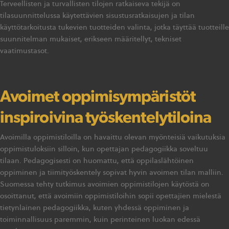
Terveellisten ja turvallisten tilojen ratkaiseva tekijä on
tilasuunnittelussa käytettävien sisustusratkaisujen ja tilan
käyttötarkoitusta tukevien tuotteiden valinta, jotka täyttää tuotteille
suunnitelman mukaiset, erikseen määritellyt, tekniset
vaatimustasot.
Avoimet oppimisympäristöt
inspiroivina työskentelytiloina
Avoimilla oppimistiloilla on havaittu olevan myönteisiä vaikutuksia
oppimistuloksiin silloin, kun opettajan pedagogiikka soveltuu
tilaan. Pedagogisesti on huomattu, että oppilaslähtöinen
oppiminen ja tiimityöskentely sopivat hyvin avoimen tilan malliin.
Suomessa tehty tutkimus avoimien oppimistilojen käytöstä on
osoittanut, että avoimiin oppimistiloihin sopii opettajien mielestä
tietynlainen pedagogiikka, kuten yhdessä oppiminen ja
toiminnallisuus paremmin, kuin perinteinen luokan edessä