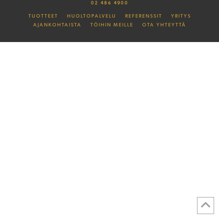
02 486 4900
TUOTTEET
HUOLTOPALVELU
REFERENSSIT
YRITYS
AJANKOHTAISTA
TÖIHIN MEILLE
OTA YHTEYTTÄ