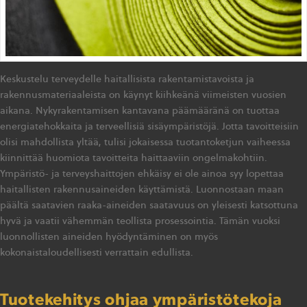
Keskustelu terveydelle haitallisista rakentamistavoista ja
rakennusmateriaaleista on käynyt kiihkeänä viimeisten vuosien
aikana. Nykyrakentamisen kantavana päämääränä on tuottaa
energiatehokkaita ja terveellisiä sisäympäristöjä. Jotta tavoitteisiin
olisi mahdollista yltää, tulisi jokaisessa tuotantoketjun vaiheessa
kiinnittää huomiota tavoitteita haittaaviin ongelmakohtiin.
Ympäristö- ja terveyshaittojen ehkäisy ei ole ainoa syy lopettaa
haitallisten rakennusaineiden käyttämistä. Luonnostaan maan
päältä saatavien raaka-aineiden saatavuus on yleisesti katsottuna
hyvä ja vaatii vähemmän teollista prosessointia. Tämän vuoksi
luonnollisten aineiden hyödyntäminen on myös
kokonaistaloudellisesti verrattain edullista.
Tuotekehitys ohjaa ympäristötekoja