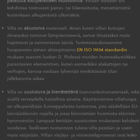
palautua alkuperäiseen muotoonsa
. Villaan voidaan siis
kohdistaa toistuvasti paino- tai liikerasitusta, menettämättä
kuitenkaan alkuperäistä ulkonäköä.
akustoiva
Villa on
materiaali. Aivan kuten villan kuitujen
ilmataskut toimivat lämpöeristeenä, samat ilmataskut myös
hajottavat ja vaimentavat ääntä. Tuotetestauksissamme
huopaovien äänen absorptioarvo
EN ISO 11654 standardin
mukaan saavutti luokan D. Yhdessä muiden huoneakustiikkaa
parantavien elementtien, kuten esimerkiksi alakattojen tai
verhojen, kanssa voidaan lyhentää merkittävästi tilan
jälkikaiunta-aikaa.
uusiutuva ja kierrätettävä
Villa on
luonnonkuitumateriaali, eikä
sisällä terveydelle haitallisia aineita. Käyttämämme villahuopa
on alkuperältään Eurooppalaista tuotantoa, jota säädellään EU-
lainsäädännön nojalla ja jossa kiinnitetään huomiota eläinten
hyvinvointiin. Lampaat keritään suositusten mukaisesti kahdesti
vuodessa. Teolliseen tuotantoon tuleva villa pestään ja usein
myös värjätään. Villan värjäys- ja viimeistelyprosessit ovat koko