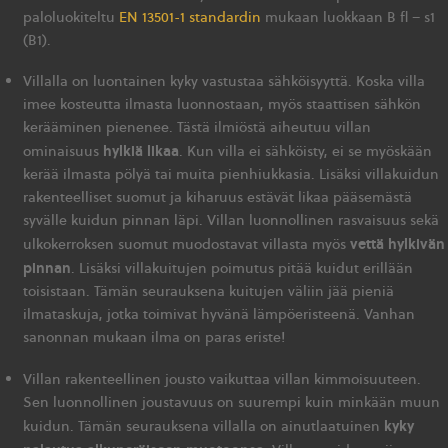
paloluokiteltu
EN 13501-1 standardin
mukaan luokkaan B fl – s1
(B1).
Villalla on luontainen kyky vastustaa sähköisyyttä. Koska villa
imee kosteutta ilmasta luonnostaan, myös staattisen sähkön
kerääminen pienenee. Tästä ilmiöstä aiheutuu villan
hylkiä likaa
ominaisuus
. Kun villa ei sähköisty, ei se myöskään
kerää ilmasta pölyä tai muita pienhiukkasia. Lisäksi villakuidun
rakenteelliset suomut ja kiharuus estävät likaa pääsemästä
syvälle kuidun pinnan läpi. Villan luonnollinen rasvaisuus sekä
vettä hylkivän
ulkokerroksen suomut muodostavat villasta myös
pinnan
. Lisäksi villakuitujen poimutus pitää kuidut erillään
toisistaan. Tämän seurauksena kuitujen väliin jää pieniä
ilmataskuja, jotka toimivat hyvänä lämpöeristeenä. Vanhan
sanonnan mukaan ilma on paras eriste!
Villan rakenteellinen jousto vaikuttaa villan kimmoisuuteen.
Sen luonnollinen joustavuus on suurempi kuin minkään muun
kyky
kuidun. Tämän seurauksena villalla on ainutlaatuinen