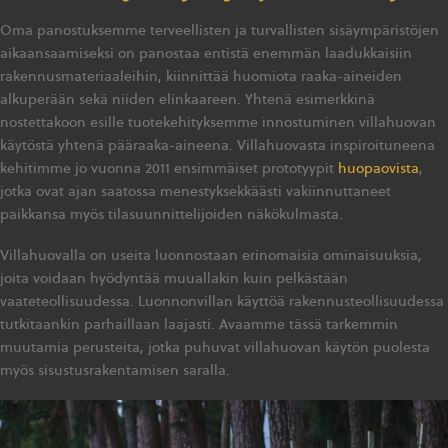
Oma panostuksemme terveellisten ja turvallisten sisäympäristöjen
aikaansaamiseksi on panostaa entistä enemmän laadukkaisiin
rakennusmateriaaleihin, kiinnittää huomiota raaka-aineiden
alkuperään sekä niiden elinkaareen. Yhtenä esimerkkinä
nostettakoon esille tuotekehityksemme innostuminen villahuovan
käytöstä yhtenä pääraaka-aineena. Villahuovasta inspiroituneena
kehitimme jo vuonna 2011 ensimmäiset prototyypit
huopaovista
,
jotka ovat ajan saatossa menestyksekkäästi vakiinnuttaneet
paikkansa myös tilasuunnittelijoiden näkökulmasta.
Villahuovalla on useita luonnostaan erinomaisia ominaisuuksia,
joita voidaan hyödyntää muuallakin kuin pelkästään
vaateteollisuudessa. Luonnonvillan käyttöä rakennusteollisuudessa
tutkitaankin parhaillaan laajasti. Avaamme tässä tarkemmin
muutamia perusteita, jotka puhuvat villahuovan käytön puolesta
myös sisustusrakentamisen saralla.