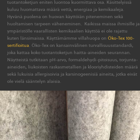
tuotantoketjun eniten luontoa kuormittava osa. Käsittelyissä
kuluu huomattava määrä vettä, energiaa ja kemikaaleja.
Hyvänä puolena on huovan käyttöiän piteneminen sekä
huoltamisen tarpeen väheneminen. Kaikissa maissa ihmisille ja
ympäristölle vaarallisten kemikaalien käyttöä ei ole rajattu
kuten länsimaissa. Käyttämämme villahuopa on
Öko-Tex 100-
sertifioitua
. Öko-Tex on kansainvälinen turvallisuusstandardi,
joka kattaa koko tuotantoketjun haitta-aineiden seurannan.
Näytteistä tutkitaan pH-arvo, formaldehydi-pitoisuus, torjunta-
aineiden, liukoisten raskasmetallien ja klooriyhdisteiden määrä
sekä lukuisia allergisoivia ja karsinogeenisiä aineita, jotka eivät
ole vielä sääntelyn alaisia.