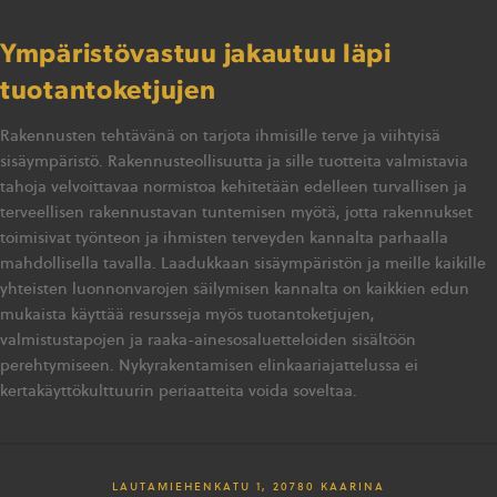
Ympäristövastuu jakautuu läpi
tuotantoketjujen
Rakennusten tehtävänä on tarjota ihmisille terve ja viihtyisä
sisäympäristö. Rakennusteollisuutta ja sille tuotteita valmistavia
tahoja velvoittavaa normistoa kehitetään edelleen turvallisen ja
terveellisen rakennustavan tuntemisen myötä, jotta rakennukset
toimisivat työnteon ja ihmisten terveyden kannalta parhaalla
mahdollisella tavalla. Laadukkaan sisäympäristön ja meille kaikille
yhteisten luonnonvarojen säilymisen kannalta on kaikkien edun
mukaista käyttää resursseja myös tuotantoketjujen,
valmistustapojen ja raaka-ainesosaluetteloiden sisältöön
perehtymiseen. Nykyrakentamisen elinkaariajattelussa ei
kertakäyttökulttuurin periaatteita voida soveltaa.
LAUTAMIEHENKATU 1, 20780 KAARINA