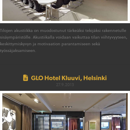
Tilojen akustiikka on muodostunut tärkeäksi tekijäksi rakennetulle
sisäympäristölle. Akustiikalla voidaan vaikuttaa tilan viihtyvyyteen,
keskittymiskyvyn ja motivaation parantamiseen sekä
työssäjaksamiseen.
GLO Hotel Kluuvi, Helsinki
27.9.2013