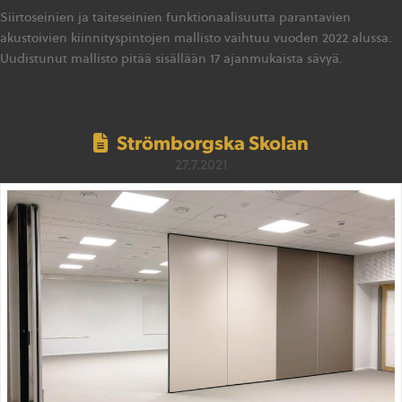
Siirtoseinien ja taiteseinien funktionaalisuutta parantavien
akustoivien kiinnityspintojen mallisto vaihtuu vuoden 2022 alussa.
Uudistunut mallisto pitää sisällään 17 ajanmukaista sävyä.
Strömborgska Skolan
27.7.2021