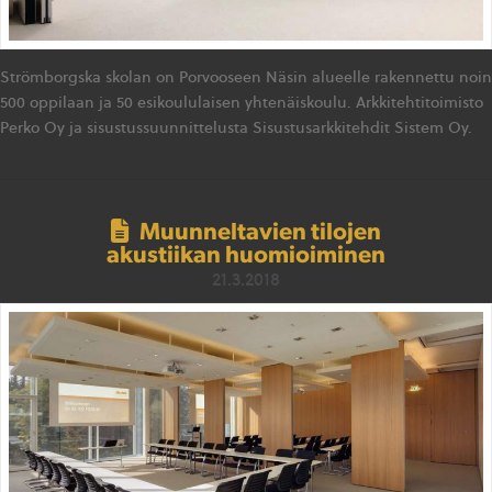
Strömborgska skolan on Porvooseen Näsin alueelle rakennettu noin
500 oppilaan ja 50 esikoululaisen yhtenäiskoulu. Arkkitehtitoimisto
Perko Oy ja sisustussuunnittelusta Sisustusarkkitehdit Sistem Oy.
Muunneltavien tilojen
akustiikan huomioiminen
21.3.2018