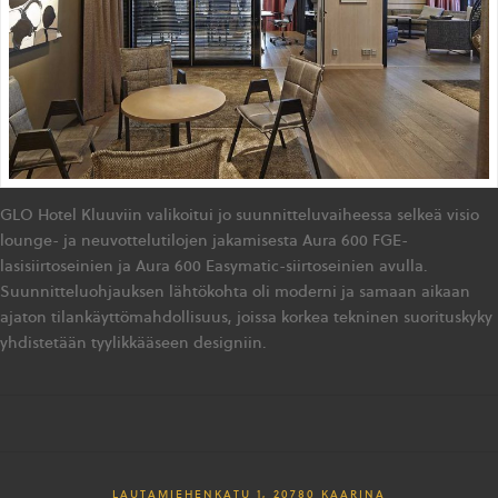
GLO Hotel Kluuviin valikoitui jo suunnitteluvaiheessa selkeä visio
lounge- ja neuvottelutilojen jakamisesta Aura 600 FGE-
lasisiirtoseinien ja Aura 600 Easymatic-siirtoseinien avulla.
Suunnitteluohjauksen lähtökohta oli moderni ja samaan aikaan
ajaton tilankäyttömahdollisuus, joissa korkea tekninen suorituskyky
yhdistetään tyylikkääseen designiin.
LAUTAMIEHENKATU 1, 20780 KAARINA