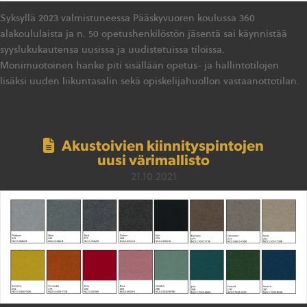
Syksyllä 2023 valmistuneessa Pääskyvuoren koulussa 360
alakoululaista ja n. 50 opetushenkilöstön jäsentä sai käynnistää
syyslukukautensa uusissa ja uudistetuissa tiloissa.
Monimuotoinen hanke piti sisällään opetus- ja hallintotilojen
lisäksi uuden liikuntasalin sekä opiskelijahuollon vastaanottotilan.
Akustoivien kiinnityspintojen
uusi värimallisto
21.10.2021