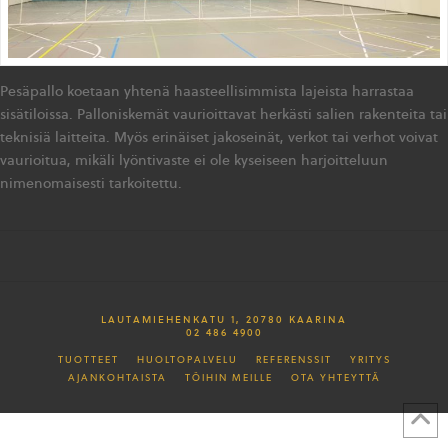
Pesäpallo koetaan yhtenä haasteellisimmista lajeista harrastaa
sisätiloissa. Palloniskemät vaurioittavat herkästi salien rakenteita tai
teknisiä laitteita. Myös erinäiset jakoseinät, verkot tai verhot voivat
vaurioitua, mikäli lyöntivaste ei ole kyseiseen harjoitteluun
nimenomaisesti tarkoitettu.
LAUTAMIEHENKATU 1, 20780 KAARINA
02 486 4900
TUOTTEET
HUOLTOPALVELU
REFERENSSIT
YRITYS
AJANKOHTAISTA
TÖIHIN MEILLE
OTA YHTEYTTÄ