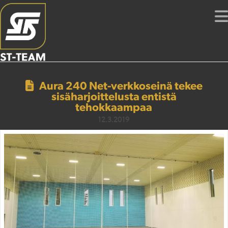
Aura 240 Net-verkkoseinä tekee
sisäharjoittelusta entistä
tehokkaampaa
12.3.2019