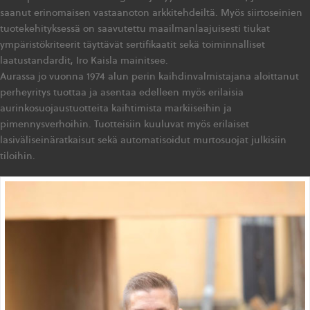
saanut erinomaisen vastaanoton arkkitehdeiltä. Myös siirtoseinien
tuotekehityksessä on saavutettu maailmanlaajuisesti tiukat
ympäristökriteerit täyttävät sertifikaatit sekä toiminnalliset
laatustandardit, Iro Kaisla mainitsee.
Aurassa jo vuonna 1974 alun perin kaihdinvalmistajana aloittanut
perheyritys tuottaa ja asentaa edelleen myös erilaisia
aurinkosuojaustuotteita kaihtimista markiiseihin ja
pimennysverhoihin. Tuotteisiin kuuluvat myös erilaiset
lasiväliseinäratkaisut sekä automatisoidut murtosuojat julkisiin
tiloihin.