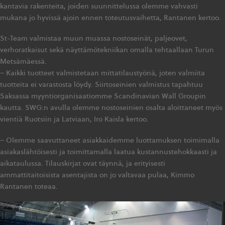
kantavia rakenteita, joiden suunnittelussa olemme vahvasti
mukana jo hyvissä ajoin ennen toteutusvaihetta, Rantanen kertoo.
St-Team valmistaa muun muassa nostoseinät, paljeovet,
verhoratkaisut sekä näyttämötekniikan omalla tehtaallaan Turun
Metsämäessä.
– Kaikki tuotteet valmistetaan mittatilaustyönä, joten valmiita
tuotteita ei varastosta löydy. Siirtoseinien valmistus tapahtuu
Saksassa myyntiorganisaatiomme Scandinavian Wall Groupin
kautta. SWG:n avulla olemme nostoseinien osalta aloittaneet myös
vientiä Ruotsiin ja Latviaan, Iro Kaisla kertoo.
– Olemme saavuttaneet asiakkaidemme luottamuksen toimimalla
asiakaslähtöisesti ja toimittamalla laatua kustannustehokkaasti ja
aikataulussa. Tilauskirjat ovat täynnä, ja erityisesti
ammattitaitoisista asentajista on jo valtavaa pulaa, Kimmo
Rantanen toteaa.