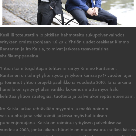
Kesällä toteutettiin jo pitkään hahmoteltu sukupolvenvaihdos
yrityksen omistuspohjaan 1.6.2017. Yhtiön uudet osakkaat Kimmo
Rantanen ja Iro Kaisla, toimivat jatkossa tasavertaisina
yhtiökumppaneina.
Yhtiön toimitusjohtajan tehtäviin siirtyy Kimmo Rantanen.
Rantanen on tehnyt yhteistyötä yrityksen kanssa jo 17 vuoden ajan
ja toiminut yhtiön projektipäällikkönä vuodesta 2010. Tänä aikana
hänelle on syntynyt alan vankka kokemus mutta myös halu
kehittää yhtiön strategiaa, tuotteita ja palvelukonseptia eteenpäin.
Iro Kaisla jatkaa tehtäviään myynnin ja markkinoinnin
vastuujohtajana sekä toimii jatkossa myös hallituksen
puheenjohtajana. Kaisla on toiminut yrityksen palveluksessa
vuodesta 2008, jonka aikana hänelle on muodostunut selkeä käsitys