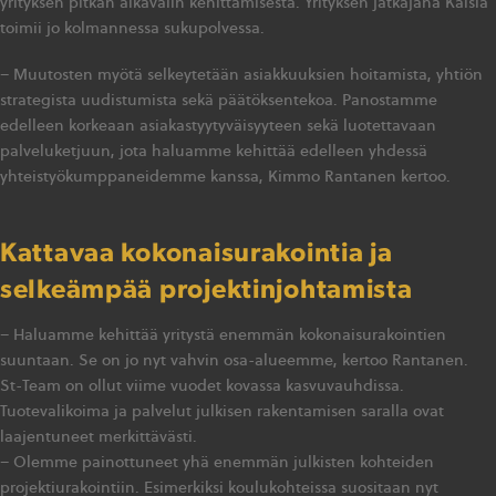
yrityksen pitkän aikavälin kehittämisestä. Yrityksen jatkajana Kaisla
toimii jo kolmannessa sukupolvessa.
– Muutosten myötä selkeytetään asiakkuuksien hoitamista, yhtiön
strategista uudistumista sekä päätöksentekoa. Panostamme
edelleen korkeaan asiakastyytyväisyyteen sekä luotettavaan
palveluketjuun, jota haluamme kehittää edelleen yhdessä
yhteistyökumppaneidemme kanssa, Kimmo Rantanen kertoo.
Kattavaa kokonaisurakointia ja
selkeämpää projektinjohtamista
– Haluamme kehittää yritystä enemmän kokonaisurakointien
suuntaan. Se on jo nyt vahvin osa-alueemme, kertoo Rantanen.
St-Team on ollut viime vuodet kovassa kasvuvauhdissa.
Tuotevalikoima ja palvelut julkisen rakentamisen saralla ovat
laajentuneet merkittävästi.
– Olemme painottuneet yhä enemmän julkisten kohteiden
projektiurakointiin. Esimerkiksi koulukohteissa suositaan nyt