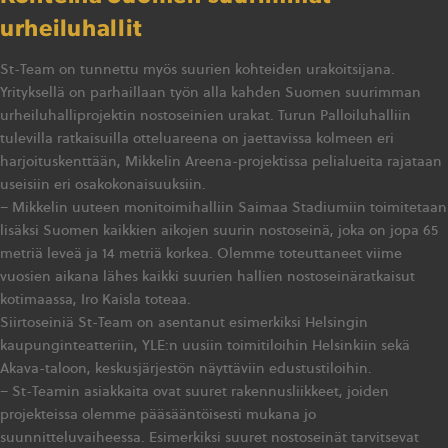
urheiluhallit
St-Team on tunnettu myös suurien kohteiden urakoitsijana.
Yrityksellä on parhaillaan työn alla kahden Suomen suurimman
urheiluhalliprojektin nostoseinien urakat. Turun Palloiluhalliin
tulevilla ratkaisuilla otteluareena on jaettavissa kolmeen eri
harjoituskenttään, Mikkelin Areena-projektissa pelialueita rajataan
useisiin eri osakokonaisuuksiin.
– Mikkelin uuteen monitoimihalliin Saimaa Stadiumiin toimitetaan
lisäksi Suomen kaikkien aikojen suurin nostoseinä, joka on jopa 65
metriä leveä ja 14 metriä korkea. Olemme toteuttaneet viime
vuosien aikana lähes kaikki suurien hallien nostoseinäratkaisut
kotimaassa, Iro Kaisla toteaa.
Siirtoseiniä St-Team on asentanut esimerkiksi Helsingin
kaupunginteatteriin, YLE:n uusiin toimitiloihin Helsinkiin sekä
Akava-taloon, keskusjärjestön näyttäviin edustustiloihin.
– St-Teamin asiakkaita ovat suuret rakennusliikkeet, joiden
projekteissa olemme pääsääntöisesti mukana jo
suunnitteluvaiheessa. Esimerkiksi suuret nostoseinät tarvitsevat