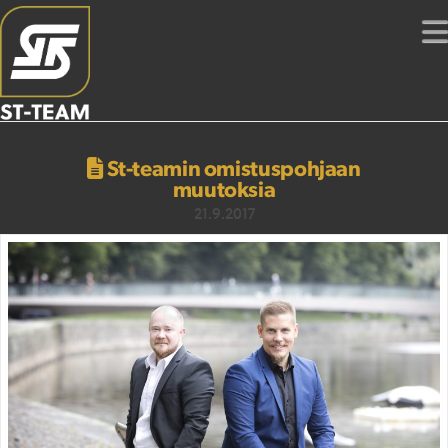
St-teamin omistuspohjaan
muutoksia
21.9.2017