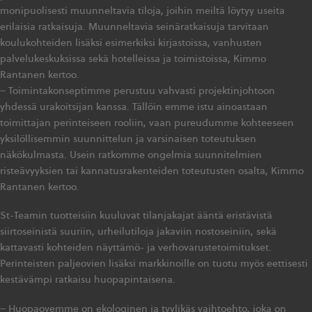
monipuolisesti muunneltavia tiloja, joihin meiltä löytyy useita
erilaisia ratkaisuja. Muunneltavia seinäratkaisuja tarvitaan
koulukohteiden lisäksi esimerkiksi kirjastoissa, vanhusten
palvelukeskuksissa sekä hotelleissa ja toimistoissa, Kimmo
Rantanen kertoo.
– Toimintakonseptimme perustuu vahvasti projektinjohtoon
yhdessä urakoitsijan kanssa. Tällöin emme istu ainoastaan
toimittajan perinteiseen rooliin, vaan pureudumme kohteeseen
yksilöllisemmin suunnittelun ja varsinaisen toteutuksen
näkökulmasta. Usein ratkomme ongelmia suunnitelmien
risteävyyksien tai kannatusrakenteiden toteutusten osalta, Kimmo
Rantanen kertoo.
St-Teamin tuotteisiin kuuluvat tilanjakajat ääntä eristävistä
siirtoseinistä suuriin, urheilutiloja jakaviin nostoseiniin, sekä
kattavasti kohteiden näyttämö- ja verhovarustetoimitukset.
Perinteisten paljeovien lisäksi markkinoille on tuotu myös eettisesti
kestävämpi ratkaisu huopapintaisena.
– Huopaovemme on ekologinen ja tyylikäs vaihtoehto, joka on