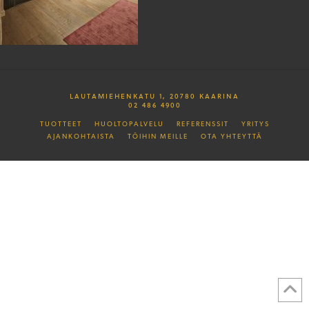
LAUTAMIEHENKATU 1, 20780 KAARINA
02 486 4900
TUOTTEET
HUOLTOPALVELU
REFERENSSIT
YRITYS
AJANKOHTAISTA
TÖIHIN MEILLE
OTA YHTEYTTÄ