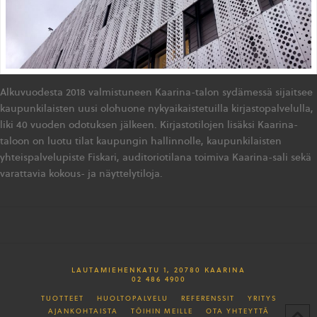
Alkuvuodesta 2018 valmistuneen Kaarina-talon sydämessä sijaitsee
kaupunkilaisten uusi olohuone nykyaikaistetuilla kirjastopalvelulla,
liki 40 vuoden odotuksen jälkeen. Kirjastotilojen lisäksi Kaarina-
taloon on luotu tilat kaupungin hallinnolle, kaupunkilaisten
yhteispalvelupiste Fiskari, auditoriotilana toimiva Kaarina-sali sekä
varattavia kokous- ja näyttelytiloja.
LAUTAMIEHENKATU 1, 20780 KAARINA
02 486 4900
TUOTTEET
HUOLTOPALVELU
REFERENSSIT
YRITYS
AJANKOHTAISTA
TÖIHIN MEILLE
OTA YHTEYTTÄ