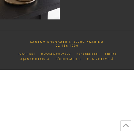
LAUTAMIEHENKATU 1, 20780 KAARINA
02 486 4900
TUOTTEET
HUOLTOPALVELU
REFERENSSIT
YRITYS
AJANKOHTAISTA
TÖIHIN MEILLE
OTA YHTEYTTÄ