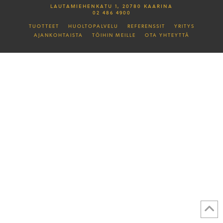
LAUTAMIEHENKATU 1, 20780 KAARINA
02 486 4900
TUOTTEET
HUOLTOPALVELU
REFERENSSIT
YRITYS
AJANKOHTAISTA
TÖIHIN MEILLE
OTA YHTEYTTÄ