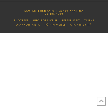
LAUTAMIEHENKATU 1, 20780 KAARINA
02 486 4900
TUOTTEET
HUOLTOPALVELU
REFERENSSIT
YRITYS
AJANKOHTAISTA
TÖIHIN MEILLE
OTA YHTEYTTÄ