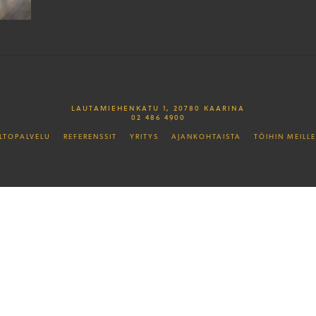
LAUTAMIEHENKATU 1, 20780 KAARINA
02 486 4900
LTOPALVELU
REFERENSSIT
YRITYS
AJANKOHTAISTA
TÖIHIN MEILLE