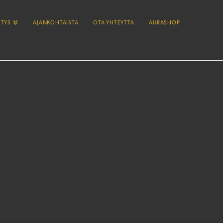
ITYS
AJANKOHTAISTA
OTA YHTEYTTÄ
AURASHOP