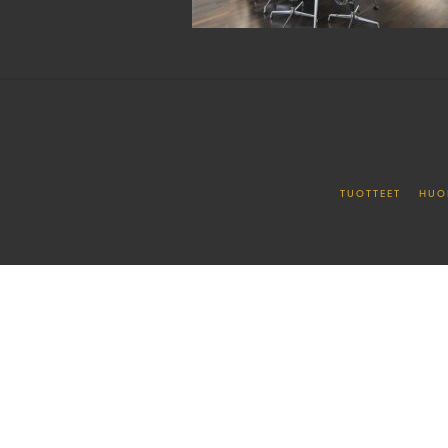
TUOTTEET
HUO