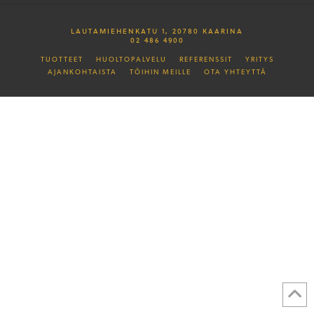
LAUTAMIEHENKATU 1, 20780 KAARINA
02 486 4900
TUOTTEET
HUOLTOPALVELU
REFERENSSIT
YRITYS
AJANKOHTAISTA
TÖIHIN MEILLE
OTA YHTEYTTÄ