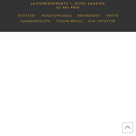
LAUTAMIEHENKATU 1, 20780 KAARINA
02 486 4900
TUOTTEET
HUOLTOPALVELU
REFERENSSIT
YRITYS
AJANKOHTAISTA
TÖIHIN MEILLE
OTA YHTEYTTÄ