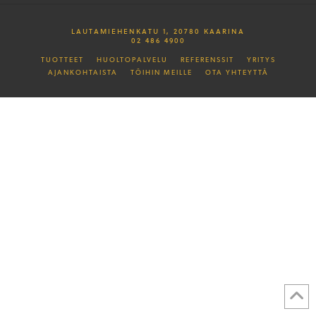
LAUTAMIEHENKATU 1, 20780 KAARINA
02 486 4900
TUOTTEET
HUOLTOPALVELU
REFERENSSIT
YRITYS
AJANKOHTAISTA
TÖIHIN MEILLE
OTA YHTEYTTÄ