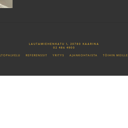
LAUTAMIEHENKATU 1, 20780 KAARINA
02 486 4900
LTOPALVELU
REFERENSSIT
YRITYS
AJANKOHTAISTA
TÖIHIN MEILLE