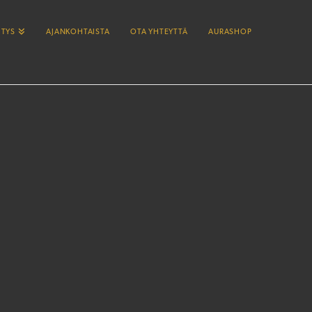
ITYS
AJANKOHTAISTA
OTA YHTEYTTÄ
AURASHOP