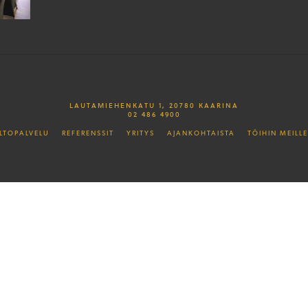
LAUTAMIEHENKATU 1, 20780 KAARINA
02 486 4900
LTOPALVELU
REFERENSSIT
YRITYS
AJANKOHTAISTA
TÖIHIN MEILLE