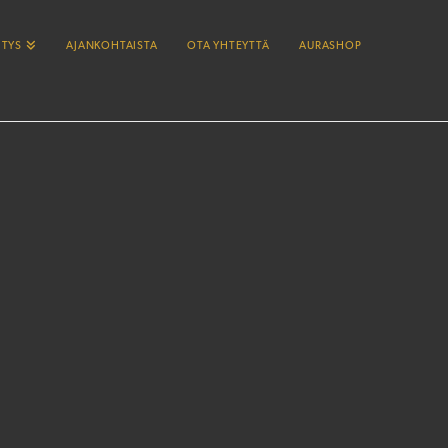
ITYS
AJANKOHTAISTA
OTA YHTEYTTÄ
AURASHOP