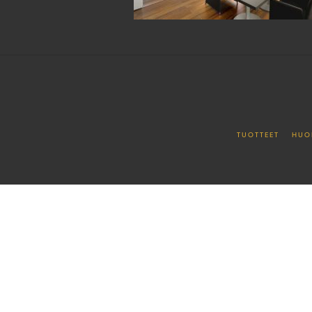
TUOTTEET
HUO