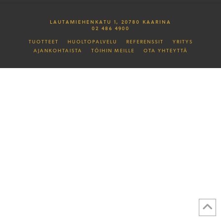
LAUTAMIEHENKATU 1, 20780 KAARINA
02 486 4900
TUOTTEET
HUOLTOPALVELU
REFERENSSIT
YRITYS
AJANKOHTAISTA
TÖIHIN MEILLE
OTA YHTEYTTÄ