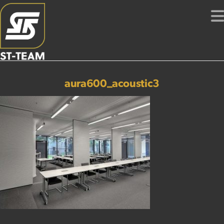
aura600_acoustic3