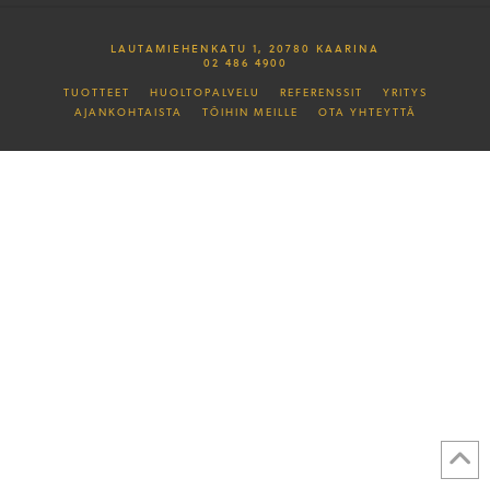
LAUTAMIEHENKATU 1, 20780 KAARINA
02 486 4900
TUOTTEET
HUOLTOPALVELU
REFERENSSIT
YRITYS
AJANKOHTAISTA
TÖIHIN MEILLE
OTA YHTEYTTÄ