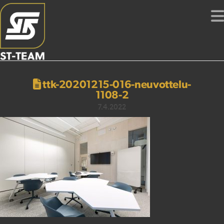
ttk-20201215-016-neuvottelu-
1108-2
7.4.2022