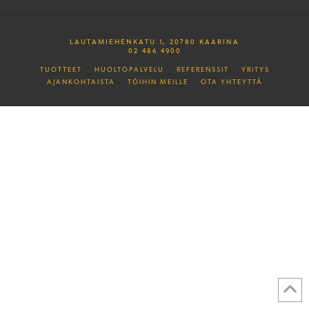
LAUTAMIEHENKATU 1, 20780 KAARINA
02 486 4900
TUOTTEET
HUOLTOPALVELU
REFERENSSIT
YRITYS
AJANKOHTAISTA
TÖIHIN MEILLE
OTA YHTEYTTÄ