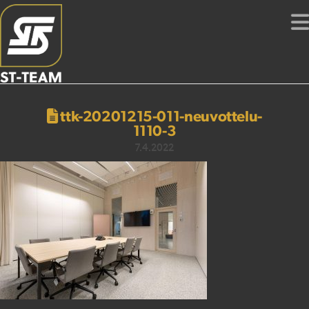
ttk-20201215-011-neuvottelu-
1110-3
7.4.2022