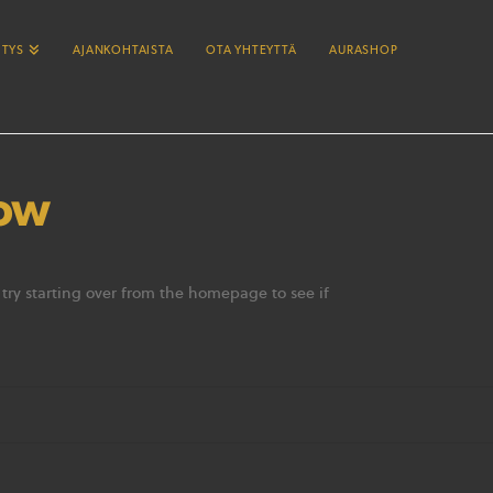
ITYS
AJANKOHTAISTA
OTA YHTEYTTÄ
AURASHOP
Now
 try starting over from the homepage to see if