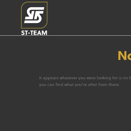
No
It appears whatever you were looking for is no 
you can find what you're after from there.