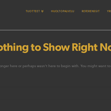
TUOTTEET
HUOLTOPALVELU
REFERENSSIT
YR
thing to Show Right 
longer here or perhaps wasn't here to begin with. You might want to