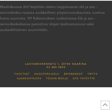
Maaliskuussa 2017 käyttöön otettu Leppävaaran elä ja asu -
seniorikeskus tarjoaa asukkailleen ympärivuorokautista, tuettua
hoiva-asumista. YIT Rakennuksen urakoimassa Elä ja asu -
seniorikeskuksessa painottuu tilojen kodinomaisuus sekä
asukaslähtöinen suunnittelu.
LAUTAMIEHENKATU 1, 20780 KAARINA
02 486 4900
TUOTTEET
HUOLTOPALVELU
REFERENSSIT
YRITYS
AJANKOHTAISTA
TÖIHIN MEILLE
OTA YHTEYTTÄ