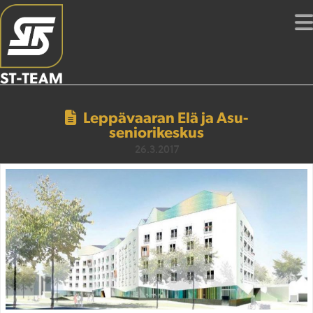
Leppävaaran Elä ja Asu-
seniorikeskus
26.3.2017