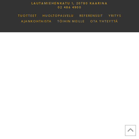
LAUTAMIEHENKATU 1, 20780 KAARINA
02 486 4900
TUOTTEET
HUOLTOPALVELU
REFERENSSIT
YRITYS
AJANKOHTAISTA
TÖIHIN MEILLE
OTA YHTEYTTÄ