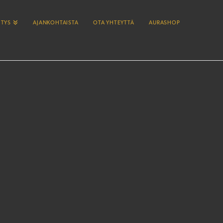
ITYS
AJANKOHTAISTA
OTA YHTEYTTÄ
AURASHOP