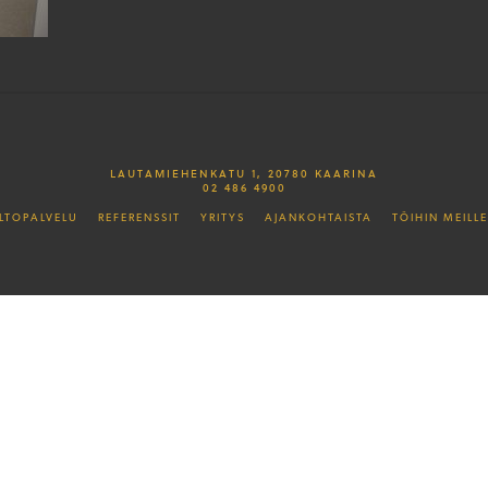
LAUTAMIEHENKATU 1, 20780 KAARINA
02 486 4900
LTOPALVELU
REFERENSSIT
YRITYS
AJANKOHTAISTA
TÖIHIN MEILLE