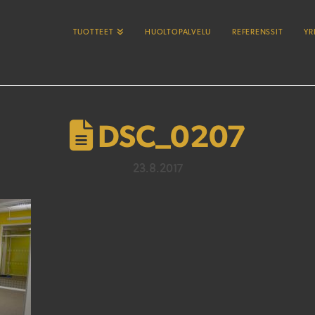
TUOTTEET
HUOLTOPALVELU
REFERENSSIT
YR
DSC_0207
23.8.2017