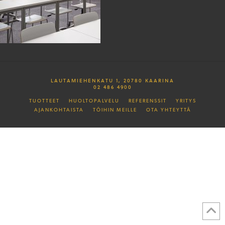
LAUTAMIEHENKATU 1, 20780 KAARINA
02 486 4900
TUOTTEET
HUOLTOPALVELU
REFERENSSIT
YRITYS
AJANKOHTAISTA
TÖIHIN MEILLE
OTA YHTEYTTÄ