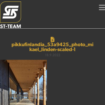
pikkufinlandia_53a9425_photo_mi
kael_linden-scaled-1
18.9.2022