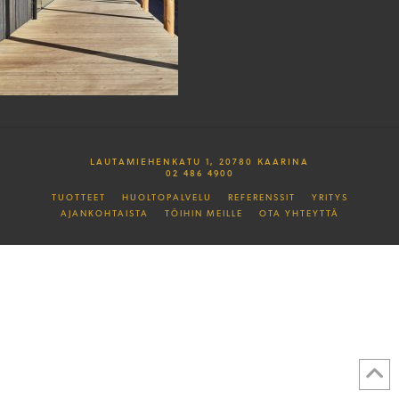
LAUTAMIEHENKATU 1, 20780 KAARINA
02 486 4900
TUOTTEET
HUOLTOPALVELU
REFERENSSIT
YRITYS
AJANKOHTAISTA
TÖIHIN MEILLE
OTA YHTEYTTÄ