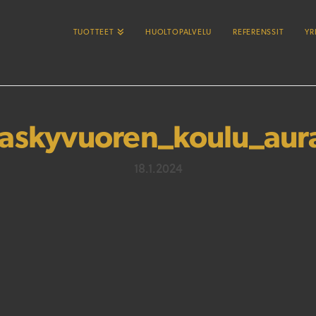
TUOTTEET
HUOLTOPALVELU
REFERENSSIT
YR
askyvuoren_koulu_au
18.1.2024