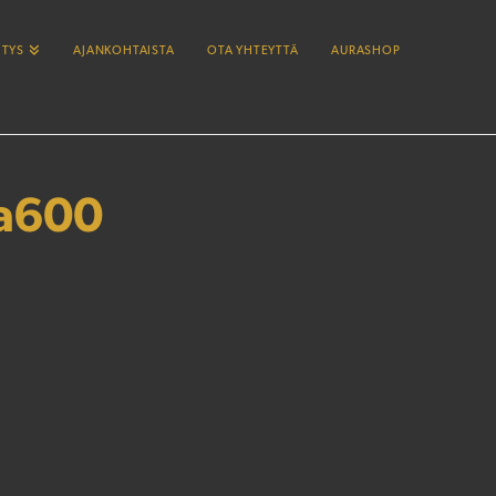
ITYS
AJANKOHTAISTA
OTA YHTEYTTÄ
AURASHOP
ra600