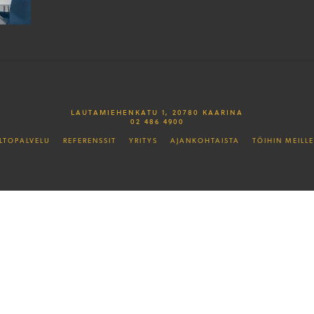
LAUTAMIEHENKATU 1, 20780 KAARINA
02 486 4900
LTOPALVELU
REFERENSSIT
YRITYS
AJANKOHTAISTA
TÖIHIN MEILLE