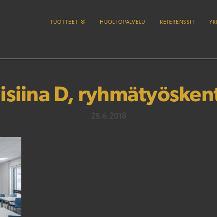
TUOTTEET
HUOLTOPALVELU
REFERENSSIT
YR
siina D, ryhmätyöskent
25.6.2018