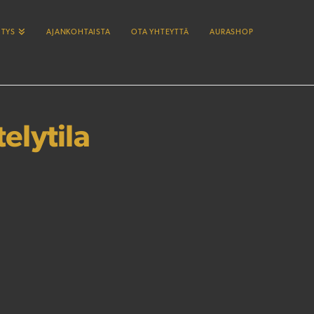
ITYS
AJANKOHTAISTA
OTA YHTEYTTÄ
AURASHOP
elytila