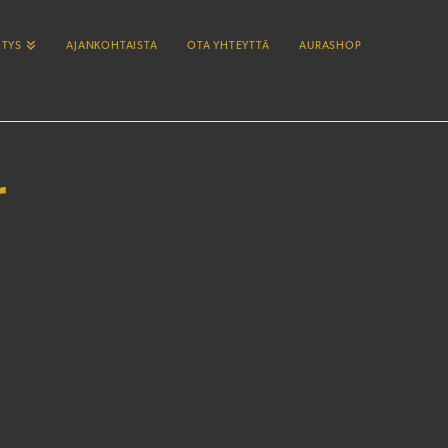
ITYS
AJANKOHTAISTA
OTA YHTEYTTÄ
AURASHOP
r