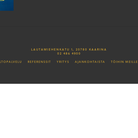
LAUTAMIEHENKATU 1, 20780 KAARINA
02 486 4900
LTOPALVELU
REFERENSSIT
YRITYS
AJANKOHTAISTA
TÖIHIN MEILLE