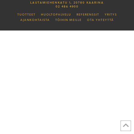
LAUTAMIEHENKATU 1, 20780 KAARINA
02 486 4900
TUOTTEET
HUOLTOPALVELU
REFERENSSIT
YRITYS
AJANKOHTAISTA
TÖIHIN MEILLE
OTA YHTEYTTÄ