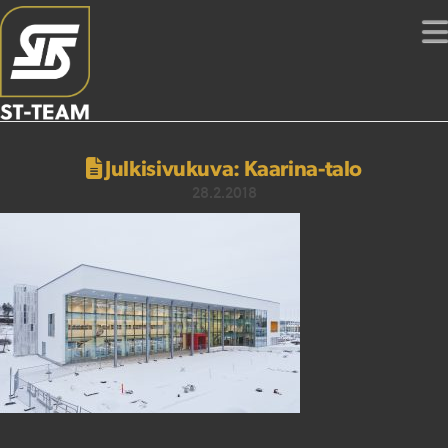
Julkisivukuva: Kaarina-talo
28.2.2018