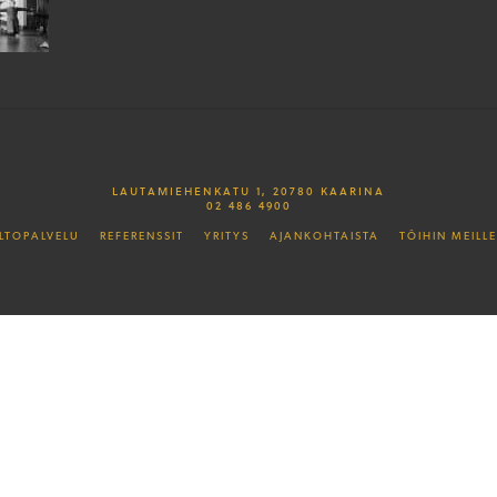
LAUTAMIEHENKATU 1, 20780 KAARINA
02 486 4900
LTOPALVELU
REFERENSSIT
YRITYS
AJANKOHTAISTA
TÖIHIN MEILLE