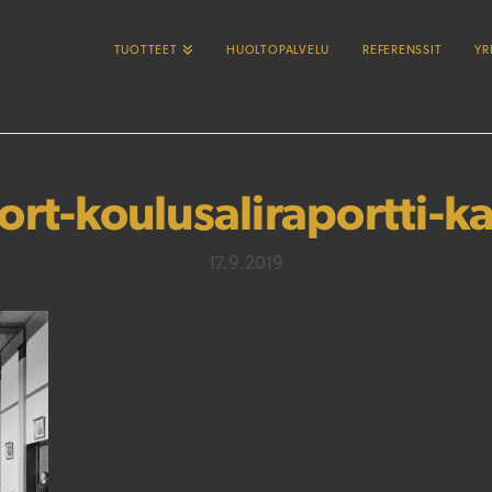
TUOTTEET
HUOLTOPALVELU
REFERENSSIT
YR
rt-koulusaliraportti-k
17.9.2019