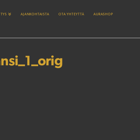
ITYS
AJANKOHTAISTA
OTA YHTEYTTÄ
AURASHOP
ansi_1_orig