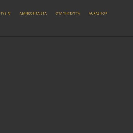
ITYS
AJANKOHTAISTA
OTA YHTEYTTÄ
AURASHOP