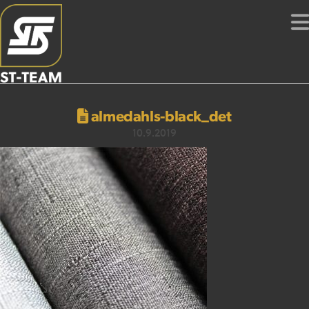
almedahls-black_det
10.9.2019