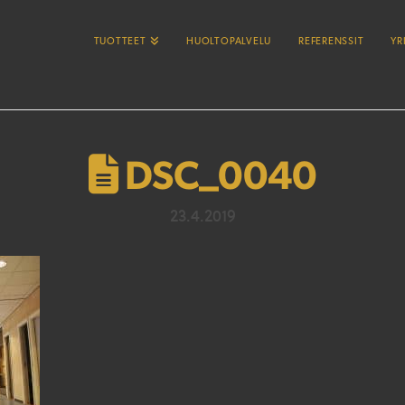
TUOTTEET
HUOLTOPALVELU
REFERENSSIT
YR
DSC_0040
23.4.2019