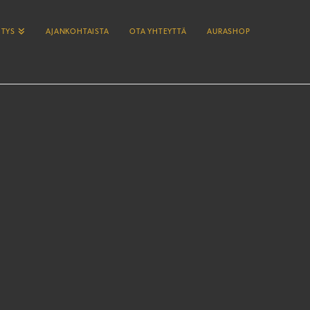
ITYS
AJANKOHTAISTA
OTA YHTEYTTÄ
AURASHOP