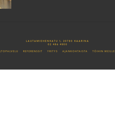
LAUTAMIEHENKATU 1, 20780 KAARINA
02 486 4900
LTOPALVELU
REFERENSSIT
YRITYS
AJANKOHTAISTA
TÖIHIN MEILLE