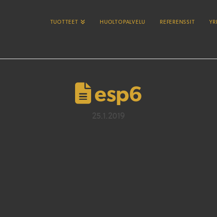
TUOTTEET
HUOLTOPALVELU
REFERENSSIT
YR
esp6
25.1.2019