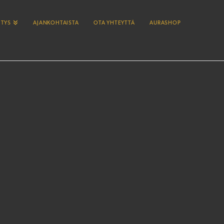
ITYS
AJANKOHTAISTA
OTA YHTEYTTÄ
AURASHOP