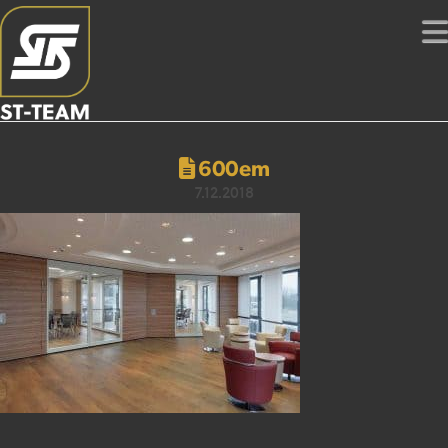
600em
7.12.2018