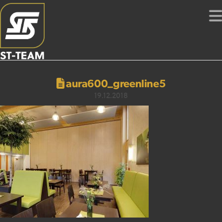
aura600_greenline5
19.12.2018