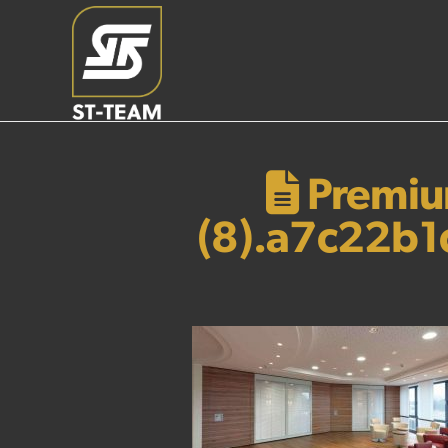
Premium
(8).a7c22b