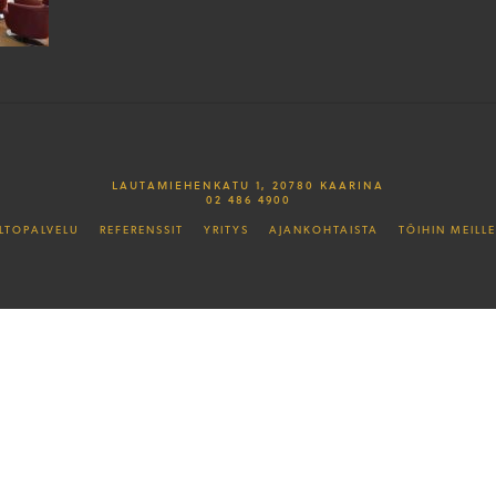
LAUTAMIEHENKATU 1, 20780 KAARINA
02 486 4900
LTOPALVELU
REFERENSSIT
YRITYS
AJANKOHTAISTA
TÖIHIN MEILLE