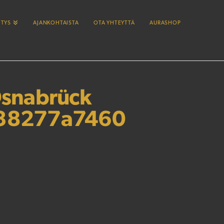
ITYS
AJANKOHTAISTA
OTA YHTEYTTÄ
AURASHOP
snabrück
338277a7460