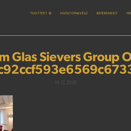
TUOTTEET
HUOLTOPALVELU
REFERENSSIT
YR
 Glas Sievers Group O
1c92ccf593e6569c67
10.12.2018